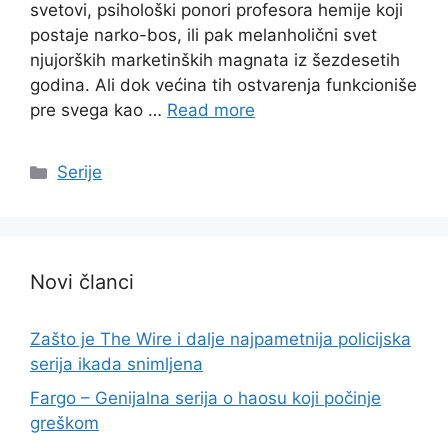
svetovi, psihološki ponori profesora hemije koji
postaje narko-bos, ili pak melanholični svet
njujorških marketinških magnata iz šezdesetih
godina. Ali dok većina tih ostvarenja funkcioniše
pre svega kao …
Read more
Categories
Serije
Novi članci
Zašto je The Wire i dalje najpametnija policijska
serija ikada snimljena
Fargo – Genijalna serija o haosu koji počinje
greškom