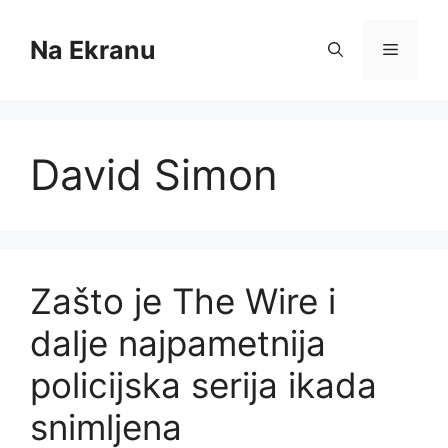
Skip
to
Na Ekranu
Menu
content
David Simon
Zašto je The Wire i
dalje najpametnija
policijska serija ikada
snimljena