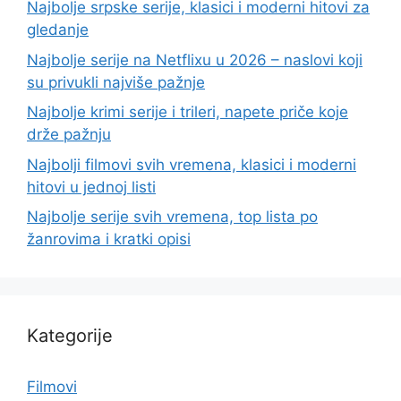
Najbolje srpske serije, klasici i moderni hitovi za
gledanje
Najbolje serije na Netflixu u 2026 – naslovi koji
su privukli najviše pažnje
Najbolje krimi serije i trileri, napete priče koje
drže pažnju
Najbolji filmovi svih vremena, klasici i moderni
hitovi u jednoj listi
Najbolje serije svih vremena, top lista po
žanrovima i kratki opisi
Kategorije
Filmovi