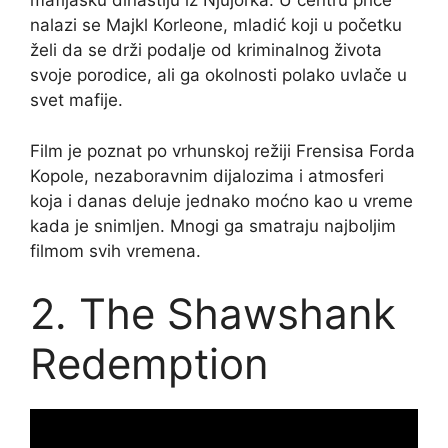
mafijašku dinastiju iz Njujorka. U centru priče
nalazi se Majkl Korleone, mladić koji u početku
želi da se drži podalje od kriminalnog života
svoje porodice, ali ga okolnosti polako uvlače u
svet mafije.
Film je poznat po vrhunskoj režiji Frensisa Forda
Kopole, nezaboravnim dijalozima i atmosferi
koja i danas deluje jednako moćno kao u vreme
kada je snimljen. Mnogi ga smatraju najboljim
filmom svih vremena.
2. The Shawshank
Redemption