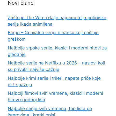
Novi članci
Zašto je The Wire i dalje najpametnija policijska
serija ikada snimljena
Fargo – Genijalna serija o haosu koji počinje
greškom
Najbolje srpske serije, klasici i moderni hitovi za
gledanje
Najbolje serije na Netflixu u 2026 – naslovi koji
su privukli najviše pažnje
Najbolje krimi serije i trileri, napete priče koje
drže pažnju
Najbolji filmovi svih vremena, klasici i moderni
hitovi u jednoj listi
Najbolje serije svih vremena, top lista po
žanrovima i kratki opisi