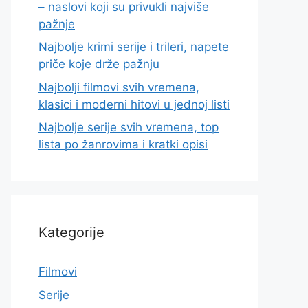
– naslovi koji su privukli najviše
pažnje
Najbolje krimi serije i trileri, napete
priče koje drže pažnju
Najbolji filmovi svih vremena,
klasici i moderni hitovi u jednoj listi
Najbolje serije svih vremena, top
lista po žanrovima i kratki opisi
Kategorije
Filmovi
Serije