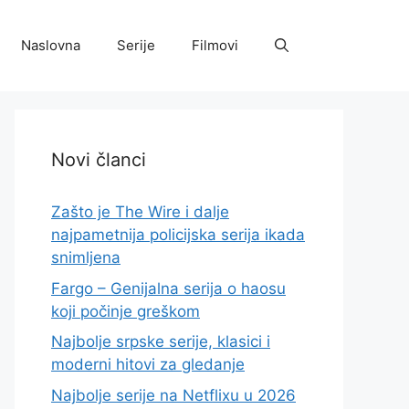
Naslovna
Serije
Filmovi
Novi članci
Zašto je The Wire i dalje
najpametnija policijska serija ikada
snimljena
Fargo – Genijalna serija o haosu
koji počinje greškom
Najbolje srpske serije, klasici i
moderni hitovi za gledanje
Najbolje serije na Netflixu u 2026