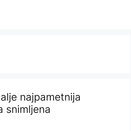
dalje najpametnija
da snimljena