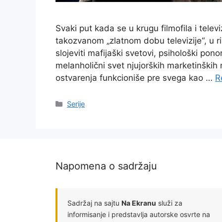
Svaki put kada se u krugu filmofila i telev
takozvanom „zlatnom dobu televizije“, u r
slojeviti mafijaški svetovi, psihološki pono
melanholični svet njujorških marketinških
ostvarenja funkcioniše pre svega kao …
R
Categories
Serije
Napomena o sadržaju
Sadržaj na sajtu
Na Ekranu
služi za
informisanje i predstavlja autorske osvrte na